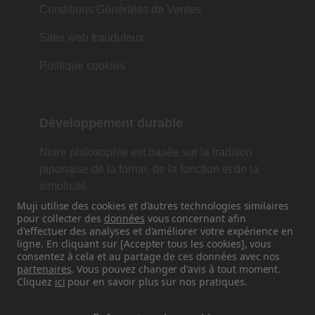
Conditions Générales de Ventes
Sites web frauduleux
Politique cookies
Développement durable
Notre philosophie est basée sur la tradition
japonaise de la forme, de la fonction et de la
simplicité.
Muji utilise des cookies et d'autres technologies similaires
pour collecter des
données
vous concernant afin
d'effectuer des analyses et d'améliorer votre expérience en
Retrouvez-nous sur les réseaux
ligne. En cliquant sur [Accepter tous les cookies], vous
consentez à cela et au partage de ces données avec nos
sociaux
partenaires
. Vous pouvez changer d'avis à tout moment.
Cliquez
ici
pour en savoir plus sur nos pratiques.
Instagram