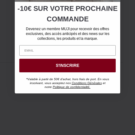
-10€ SUR
VOTRE
PROCHAINE
COMMANDE
Devenez un membre MUJI pour recevoir des offres
exclusives, des accès anticipés et des news sur les
collections, les produits et la marque.
S'INSCRIRE
*Valable à partir de 50€ d'achat, hors frais de port. En vous
inscrivant, vous acceptez nos
Conditions Générales
et
notre
Politique de confidentialité.