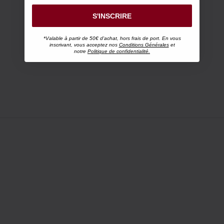
S'INSCRIRE
*Valable à partir de 50€ d'achat, hors frais de port. En vous
inscrivant, vous acceptez nos
Conditions Générales
et
notre
Politique de confidentialité.