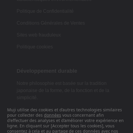
Politique de Confidentialité
Conditions Générales de Ventes
Sites web frauduleux
Politique cookies
Développement durable
Notre philosophie est basée sur la tradition
japonaise de la forme, de la fonction et de la
simplicité.
Muji utilise des cookies et d'autres technologies similaires
pour collecter des
données
vous concernant afin
d'effectuer des analyses et d'améliorer votre expérience en
Retrouvez-nous sur les réseaux
ligne. En cliquant sur [Accepter tous les cookies], vous
sociaux
consentez à cela et au partage de ces données avec nos