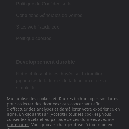
Politique de Confidentialité
Conditions Générales de Ventes
Sites web frauduleux
Politique cookies
Développement durable
Notre philosophie est basée sur la tradition
japonaise de la forme, de la fonction et de la
simplicité.
Muji utilise des cookies et d'autres technologies similaires
pour collecter des
données
vous concernant afin
d'effectuer des analyses et d'améliorer votre expérience en
Retrouvez-nous sur les réseaux
ligne. En cliquant sur [Accepter tous les cookies], vous
sociaux
consentez à cela et au partage de ces données avec nos
partenaires
. Vous pouvez changer d'avis à tout moment.