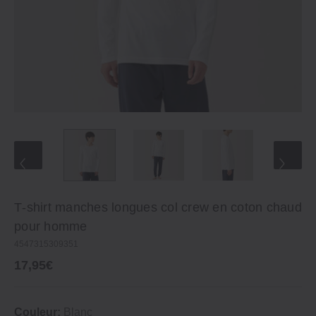
T‐shirt manches longues col crew en coton chaud
pour homme
4547315309351
17,95€
Couleur:
Blanc