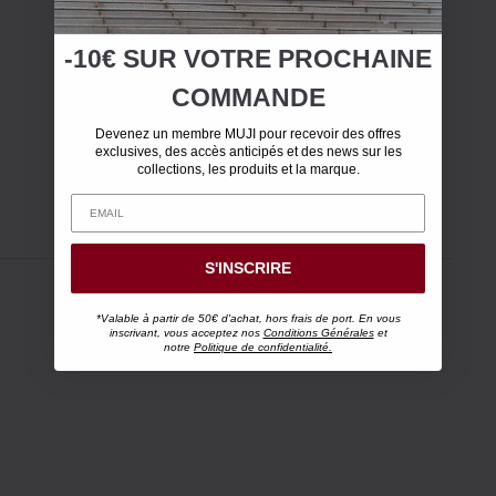
-10€ SUR
VOTRE
PROCHAINE
COMMANDE
Devenez un membre MUJI pour recevoir des offres
exclusives, des accès anticipés et des news sur les
collections, les produits et la marque.
S'INSCRIRE
*Valable à partir de 50€ d'achat, hors frais de port. En vous
inscrivant, vous acceptez nos
Conditions Générales
et
notre
Politique de confidentialité.