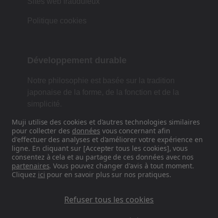
Sites web frauduleux
Politique cookies
Développement durable
Notre philosophie est basée sur la tradition
japonaise de la forme, de la fonction et de la
simplicité.
Muji utilise des cookies et d'autres technologies similaires
pour collecter des
données
vous concernant afin
d'effectuer des analyses et d'améliorer votre expérience en
Retrouvez-nous sur les réseaux
ligne. En cliquant sur [Accepter tous les cookies], vous
sociaux
consentez à cela et au partage de ces données avec nos
partenaires
. Vous pouvez changer d'avis à tout moment.
Cliquez
ici
pour en savoir plus sur nos pratiques.
Instagram
Refuser tous les cookies