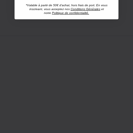
*Valable à partir de 50€ d'achat, hors frais de port. En vous
inscrivant, vous acceptez nos
Conditions Générales
et
notre
Politique de confidentialité.