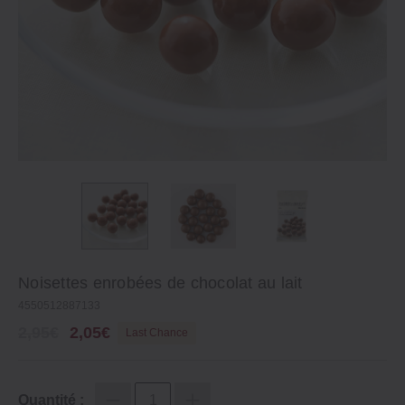
Noisettes enrobées de chocolat au lait
4550512887133
2,95€
2,05€
Last Chance
Quantité :