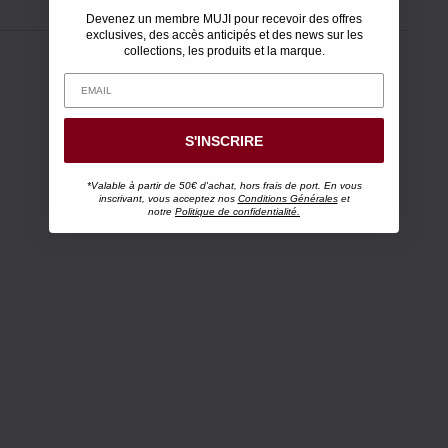
Devenez un membre MUJI pour recevoir des offres
exclusives, des accès anticipés et des news sur les
collections, les produits et la marque.
S'INSCRIRE
*Valable à partir de 50€ d'achat, hors frais de port. En vous
inscrivant, vous acceptez nos
Conditions Générales
et
notre
Politique de confidentialité.