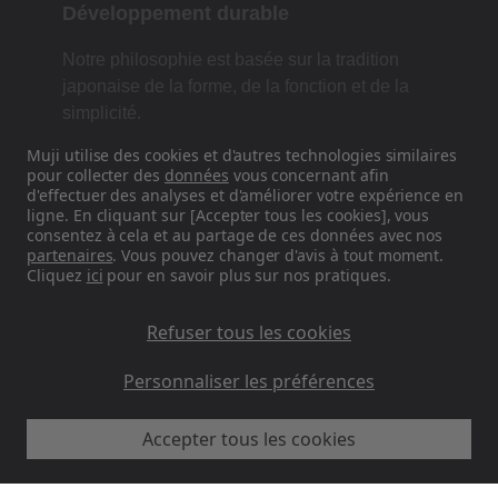
Développement durable
Notre philosophie est basée sur la tradition
japonaise de la forme, de la fonction et de la
simplicité.
Muji utilise des cookies et d'autres technologies similaires
pour collecter des
données
vous concernant afin
d'effectuer des analyses et d'améliorer votre expérience en
Retrouvez-nous sur les réseaux
ligne. En cliquant sur [Accepter tous les cookies], vous
sociaux
consentez à cela et au partage de ces données avec nos
partenaires
. Vous pouvez changer d'avis à tout moment.
Cliquez
ici
pour en savoir plus sur nos pratiques.
Instagram
Refuser tous les cookies
Personnaliser les préférences
Accepter tous les cookies
MUJI FR - Ryohin Keikaku Europe Ltd 2026