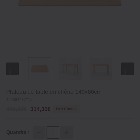
Plateau de table en chêne 140x80cm
4550344877159
449,00€
314,30€
Last Chance
Quantité :