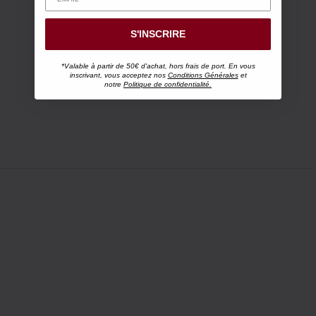
S'INSCRIRE
*Valable à partir de 50€ d'achat, hors frais de port. En vous
inscrivant, vous acceptez nos
Conditions Générales
et
notre
Politique de confidentialité.