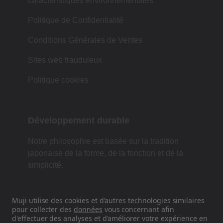
caractéristiques environnementales
Politique de Confidentialité
Conditions Générales de Ventes
Sites web frauduleux
Politique cookies
Développement durable
Notre philosophie est basée sur la tradition
japonaise de la forme, de la fonction et de la
simplicité.
Muji utilise des cookies et d'autres technologies similaires
Retrouvez-nous sur les réseaux
pour collecter des
données
vous concernant afin
d'effectuer des analyses et d'améliorer votre expérience en
sociaux