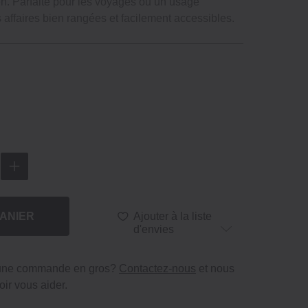
en. Parfaite pour les voyages ou un usage
s affaires bien rangées et facilement accessibles.
ANIER
Ajouter à la liste
d'envies
 une commande en gros?
Contactez-nous
et nous
ir vous aider.