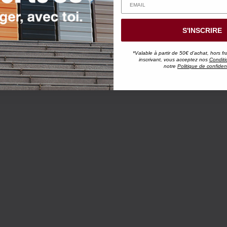
S'INSCRIRE
*Valable à partir de 50€ d'achat, hors fr
inscrivant, vous acceptez nos
Conditi
notre
Politique de confident