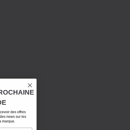
ROCHAINE
DE
evoir des offres
 des news sur les
la marque.