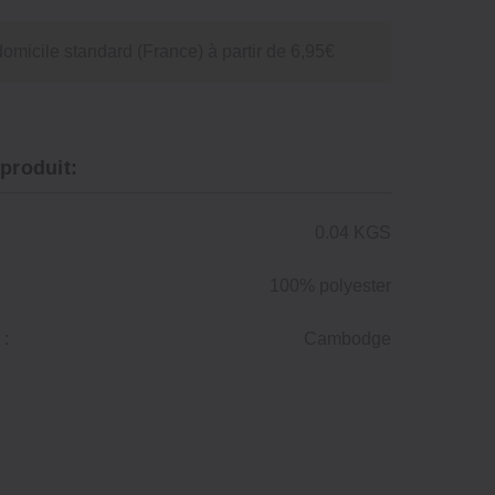
domicile standard (France) à partir de 6,95€
 produit:
0.04 KGS
100% polyester
 :
Cambodge