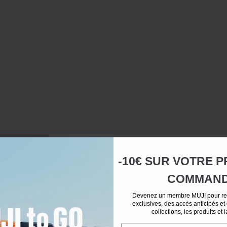
-10€ SUR
VOTRE
P
COMMAN
Devenez un membre MUJI pour rec
exclusives, des accès anticipés et
collections, les produits et 