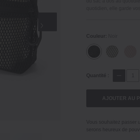
du sac à dos au quotidi
quotidien, elle garde vo
Couleur:
Noir
Quantité :
AJOUTER AU P
Vous souhaitez passer
serons heureux de pouvo