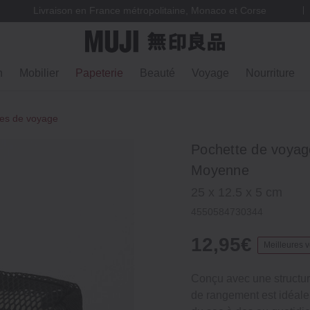
Livraison en France métropolitaine, Monaco et Corse
n
Mobilier
Papeterie
Beauté
Voyage
Nourriture
res de voyage
Pochette de voyage
Moyenne
25 x 12.5 x 5 cm
4550584730344
12,95€
Meilleures 
Conçu avec une structure
de rangement est idéale 