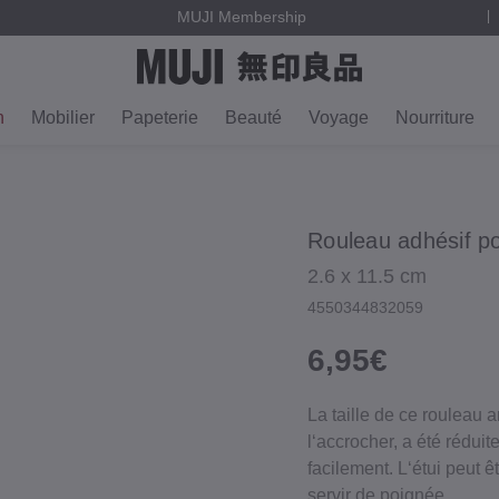
MUJI Membership
n
Mobilier
Papeterie
Beauté
Voyage
Nourriture
Rouleau adhésif po
2.6 x 11.5 cm
4550344832059
6,95€
La taille de ce rouleau 
l‘accrocher, a été rédui
facilement. L‘étui peut ê
servir de poignée.