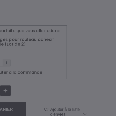
arfaite que vous allez adorer
ges pour rouleau adhésif
e (Lot de 2)
uter à la commande
ANIER
Ajouter à la liste
d'envies