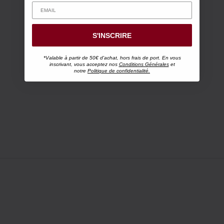
S'INSCRIRE
*Valable à partir de 50€ d'achat, hors frais de port. En vous
inscrivant, vous acceptez nos
Conditions Générales
et
notre
Politique de confidentialité.