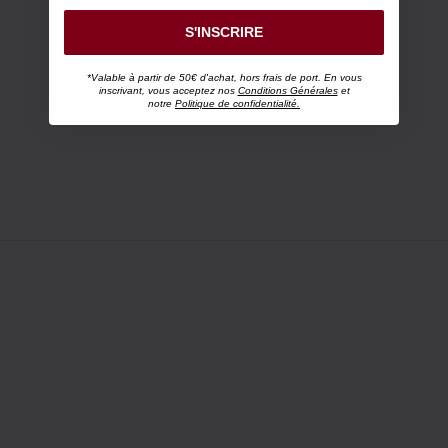
S'INSCRIRE
*Valable à partir de 50€ d'achat, hors frais de port. En vous
inscrivant, vous acceptez nos
Conditions Générales
et
notre
Politique de confidentialité.