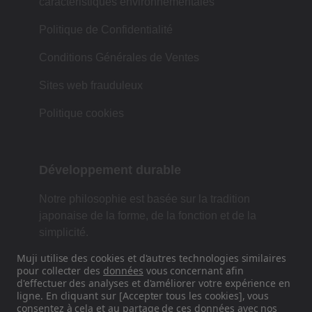
caractéristiques environnementales
Politique de Confidentialité
Conditions Générales de Ventes
Sites web frauduleux
Politique cookies
Développement durable
Notre philosophie est basée sur la tradition
japonaise de la forme, de la fonction et de la
simplicité.
Muji utilise des cookies et d'autres technologies similaires
pour collecter des
données
vous concernant afin
d'effectuer des analyses et d'améliorer votre expérience en
Retrouvez-nous sur les réseaux
ligne. En cliquant sur [Accepter tous les cookies], vous
sociaux
consentez à cela et au partage de ces données avec nos