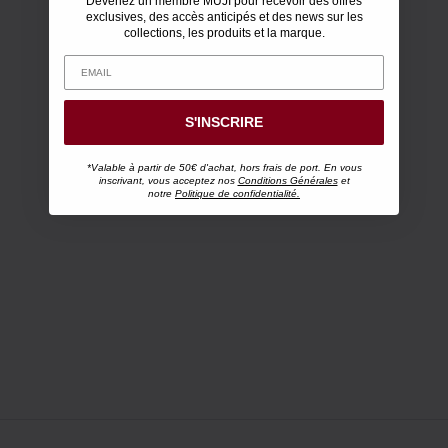
Devenez un membre MUJI pour recevoir des offres
exclusives, des accès anticipés et des news sur les
collections, les produits et la marque.
S'INSCRIRE
*Valable à partir de 50€ d'achat, hors frais de port. En vous
inscrivant, vous acceptez nos
Conditions Générales
et
notre
Politique de confidentialité.