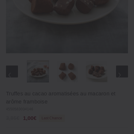
Truffes au cacao aromatisées au macaron et
arôme framboise
4550583034146
3,95€
1,00€
Last Chance