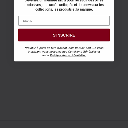
Devenez un membre MUJI pour recevoir des offres
exclusives, des accès anticipés et des news sur les
collections, les produits et la marque.
S'INSCRIRE
*Valable à partir de 50€ d'achat, hors frais de port. En vous
inscrivant, vous acceptez nos
Conditions Générales
et
notre
Politique de confidentialité.