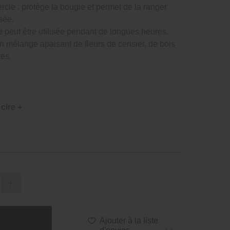
cle : protège la bougie et permet de la ranger
isée.
le peut être utilisée pendant de longues heures.
 un mélange apaisant de fleurs de cerisier, de bois
les.
cire +
Ajouter à la liste