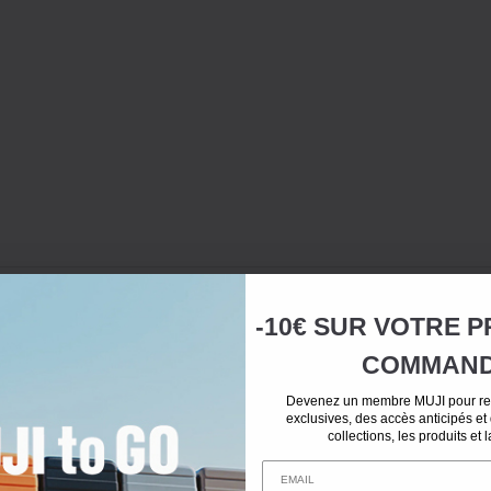
-10€ SUR
VOTRE
P
COMMAN
Devenez un membre MUJI pour rec
exclusives, des accès anticipés et
collections, les produits et 