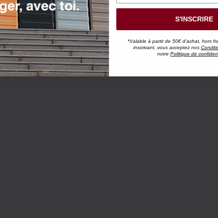
S'INSCRIRE
*Valable à partir de 50€ d'achat, hors fr
inscrivant, vous acceptez nos
Conditi
notre
Politique de confident