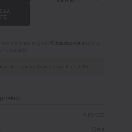
d'envies
E LA
ITÉ
 une commande en gros?
Contactez-nous
et nous
ir vous aider.
domicile standard (France) à partir de 6,95€
 produit:
0.60 KGS
 :
Chine