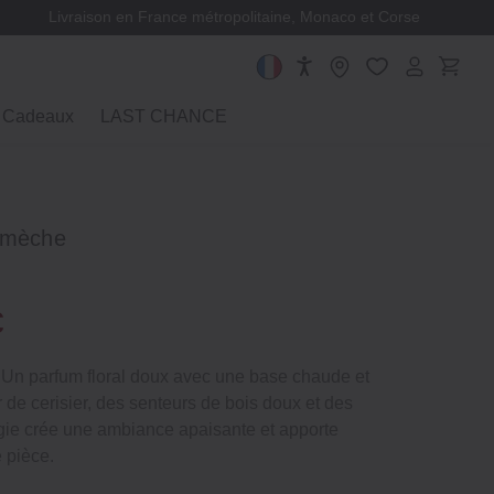
Livraison en France métropolitaine, Monaco et Corse
Cadeaux
LAST CHANCE
 mèche
€
Un parfum floral doux avec une base chaude et
 de cerisier, des senteurs de bois doux et des
ugie crée une ambiance apaisante et apporte
e pièce.