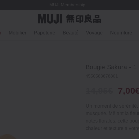
MUJI Membership
n
Mobilier
Papeterie
Beauté
Voyage
Nourriture
Bougie Sakura ‐ 1
4550583878801
14,95€
7,00
Un moment de sérénité. 
musquée. Mêlant la fleur
notes florales, cette bo
chaleur et texture à votr