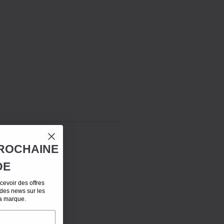
ROCHAINE
DE
evoir des offres
 des news sur les
la marque.