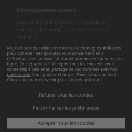
Développement durable
Notre philosophie est basée sur la tradition
japonaise de la forme, de la fonction et de la
simplicité.
Muji utilise des cookies et d'autres technologies similaires
pour collecter des
données
vous concernant afin
d'effectuer des analyses et d'améliorer votre expérience en
Retrouvez-nous sur les réseaux
ligne. En cliquant sur [Accepter tous les cookies], vous
sociaux
consentez à cela et au partage de ces données avec nos
partenaires
. Vous pouvez changer d'avis à tout moment.
Cliquez
ici
pour en savoir plus sur nos pratiques.
Instagram
Refuser tous les cookies
Personnaliser les préférences
Accepter tous les cookies
MUJI FR - Ryohin Keikaku Europe Ltd 2026