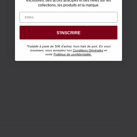
exclusives, des accès anticipés et des news sur les
collections, les produits et la marque.
S'INSCRIRE
*Valable à partir de 50€ d'achat, hors frais de port. En vous
inscrivant, vous acceptez nos
Conditions Générales
et
notre
Politique de confidentialité.