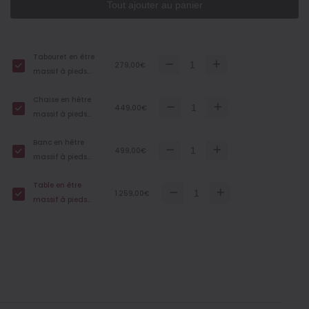
Tout ajouter au panier
Tabouret en être
279,00€
massif à pieds
arrondis
Chaise en hêtre
449,00€
massif à pieds
arrondis et
Banc en hêtre
accoudoirs
499,00€
massif à pieds
arrondis
Table en être
1.259,00€
massif à pieds
arrondis ‐ Grande