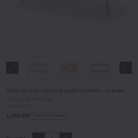
Table en être massif à pieds arrondis ‐ Grande
L180 x L80 x H72 cm
4550512892373
1.259,00€
Meilleures ventes