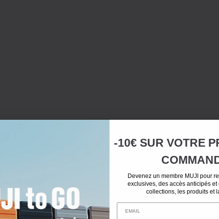
-10€ SUR
VOTRE
P
COMMAN
Devenez un membre MUJI pour rec
exclusives, des accès anticipés et
collections, les produits et 