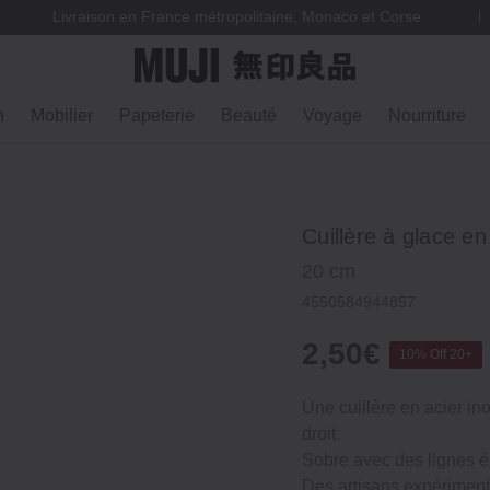
Livraison en France métropolitaine, Monaco et Corse
n
Mobilier
Papeterie
Beauté
Voyage
Nourriture
Cuillère à glace e
20 cm
4550584944857
2,50€
10% Off 20+
Une cuillère en acier i
droit.
Sobre avec des lignes é
Des artisans expériment