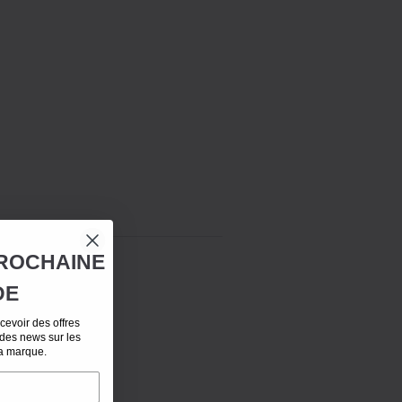
ROCHAINE
DE
evoir des offres
 des news sur les
la marque.