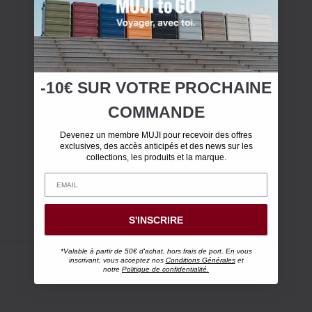
-10€ SUR
VOTRE
PROCHAINE
COMMANDE
Devenez un membre MUJI pour recevoir des offres
exclusives, des accès anticipés et des news sur les
collections, les produits et la marque.
S'INSCRIRE
*Valable à partir de 50€ d'achat, hors frais de port. En vous
inscrivant, vous acceptez nos
Conditions Générales
et
notre
Politique de confidentialité.