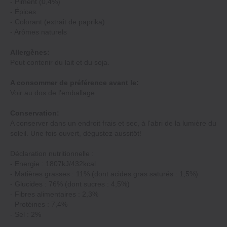
‐ Piment (0,4%)
‐ Épices
‐ Colorant (extrait de paprika)
‐ Arômes naturels
Allergènes:
Peut contenir du lait et du soja.
A consommer de préférence avant le:
Voir au dos de l'emballage.
Conservation:
A conserver dans un endroit frais et sec, à l'abri de la lumière du
soleil. Une fois ouvert, dégustez aussitôt!
Déclaration nutritionnelle :
‐ Energie : 1807kJ/432kcal
‐ Matières grasses : 11% (dont acides gras saturés : 1,5%)
‐ Glucides : 76% (dont sucres : 4,5%)
‐ Fibres alimentaires : 2,3%
‐ Protéines : 7,4%
‐ Sel : 2%