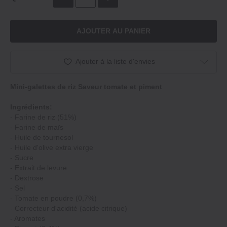
AJOUTER AU PANIER
Ajouter à la liste d'envies
Mini‐galettes de riz Saveur tomate et piment
Ingrédients:
‐ Farine de riz (51%)
‐ Farine de maïs
‐ Huile de tournesol
‐ Huile d'olive extra vierge
‐ Sucre
‐ Extrait de levure
‐ Dextrose
‐ Sel
‐ Tomate en poudre (0,7%)
‐ Correcteur d'acidité (acide citrique)
‐ Aromates