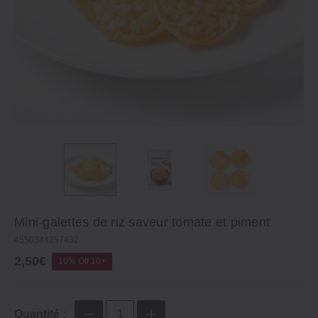
Mini‐galettes de riz saveur tomate et piment
4550344257432
2,50€
10% Off 10+
Quantité :