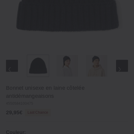
Bonnet unisexe en laine côtelée
antidémangeaisons
4550584100475
29,95€
Last Chance
Couleur: