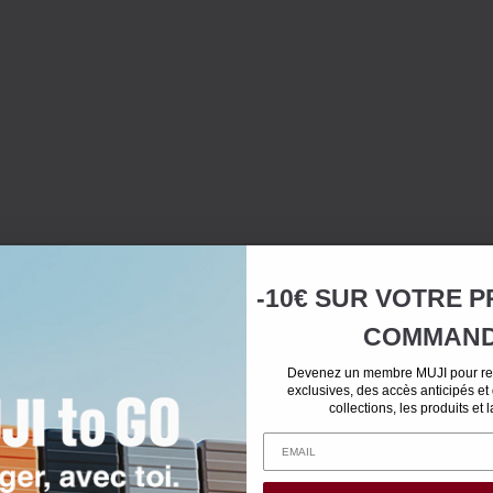
-10€ SUR
VOTRE
P
COMMAN
Devenez un membre MUJI pour rec
exclusives, des accès anticipés et
collections, les produits et 