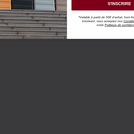
S'INSCRIRE
*Valable à partir de 50€ d'achat, hors fr
inscrivant, vous acceptez nos
Conditi
notre
Politique de confident