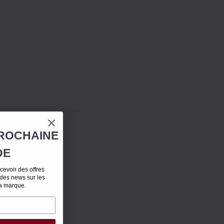
ROCHAINE
DE
evoir des offres
 des news sur les
la marque.