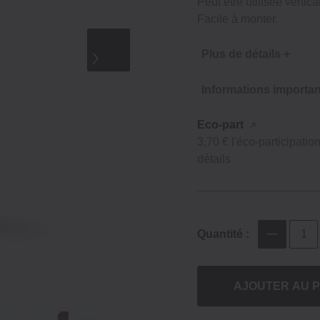
Peut être utilisée verti
Facile à monter.
Plus de détails +
Informations importan
Eco-part
3,70 € l'éco-participatio
détails
Quantité :
AJOUTER AU P