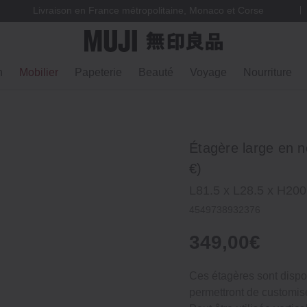
Livraison en France métropolitaine, Monaco et Corse
n
Mobilier
Papeterie
Beauté
Voyage
Nourriture
Étagère large en n
€)
L81.5 x L28.5 x H20
4549738932376
349,00€
Ces étagères sont dispo
permettront de customise