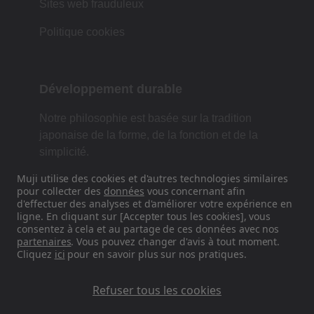
Sites web frauduleux
Politique cookies
Développement durable
Notre philosophie est basée sur la tradition
japonaise de la forme, de la fonction et de la
simplicité.
Muji utilise des cookies et d'autres technologies similaires
pour collecter des
données
vous concernant afin
d'effectuer des analyses et d'améliorer votre expérience en
Retrouvez-nous sur les réseaux
ligne. En cliquant sur [Accepter tous les cookies], vous
sociaux
consentez à cela et au partage de ces données avec nos
partenaires
. Vous pouvez changer d'avis à tout moment.
Cliquez
ici
pour en savoir plus sur nos pratiques.
Instagram
Refuser tous les cookies