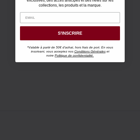
exclusives, des accès anticipés et des news sur les
collections, les produits et la marque.
S'INSCRIRE
*Valable à partir de 50€ d'achat, hors frais de port. En vous
inscrivant, vous acceptez nos
Conditions Générales
et
notre
Politique de confidentialité.