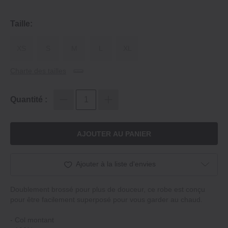
Taille:
XS
S
M
L
XL
Charte des tailles
Quantité :
AJOUTER AU PANIER
Ajouter à la liste d'envies
Doublement brossé pour plus de douceur, ce robe est conçu
pour être facilement superposé pour vous garder au chaud.
‐ Col montant