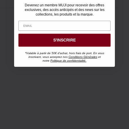
Devenez un membre MUJI pour recevoir des offres
exclusives, des accès anticipés et des news sur les
collections, les produits et la marque.
S'INSCRIRE
*Valable à partir de 50€ d'achat, hors frais de port. En vous
inscrivant, vous acceptez nos
Conditions Générales
et
notre
Politique de confidentialité.