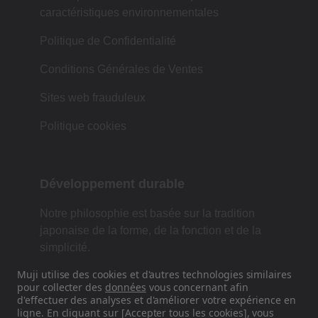
caractéristiques environnementales
Politique de Confidentialité
Conditions Générales de Ventes
Sites web frauduleux
Politique cookies
Développement durable
Notre philosophie est basée sur la tradition
japonaise de la forme, de la fonction et de la
simplicité.
Muji utilise des cookies et d'autres technologies similaires
pour collecter des
données
vous concernant afin
d'effectuer des analyses et d'améliorer votre expérience en
Retrouvez-nous sur les réseaux
ligne. En cliquant sur [Accepter tous les cookies], vous