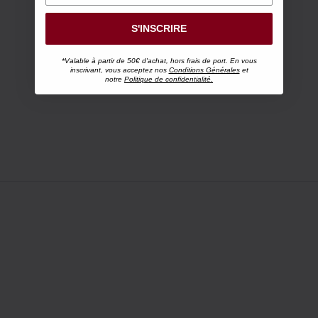
S'INSCRIRE
*Valable à partir de 50€ d'achat, hors frais de port. En vous
inscrivant, vous acceptez nos
Conditions Générales
et
notre
Politique de confidentialité.