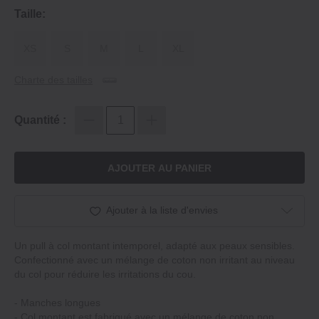
Taille:
XS
S
M
L
XL
Charte des tailles
Quantité :
AJOUTER AU PANIER
Ajouter à la liste d'envies
Un pull à col montant intemporel, adapté aux peaux sensibles.
Confectionné avec un mélange de coton non irritant au niveau
du col pour réduire les irritations du cou.
‐ Manches longues
‐ Col montant est fabriqué avec un mélange de coton non