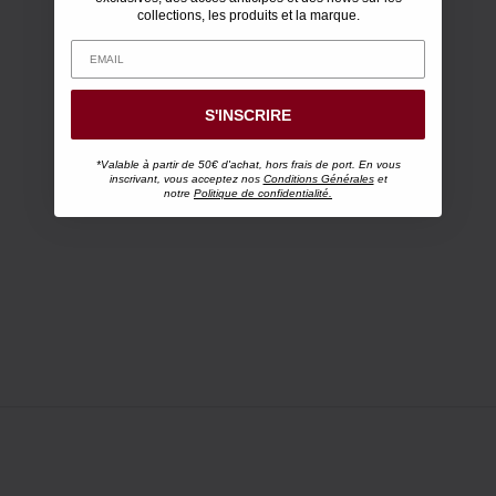
collections, les produits et la marque.
S'INSCRIRE
*Valable à partir de 50€ d'achat, hors frais de port. En vous
inscrivant, vous acceptez nos
Conditions Générales
et
notre
Politique de confidentialité.