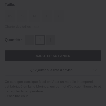
Taille:
XS
S
M
L
XL
Charte des tailles
Quantité :
AJOUTER AU PANIER
Ajouter à la liste d'envies
Ce cardigan classique à col en V est un modèle intemporel. Il
est fabriqué en laine Mérinos, qui permet d'évacuer l'humidité et
de réguler la température.
‐ Encolure en V