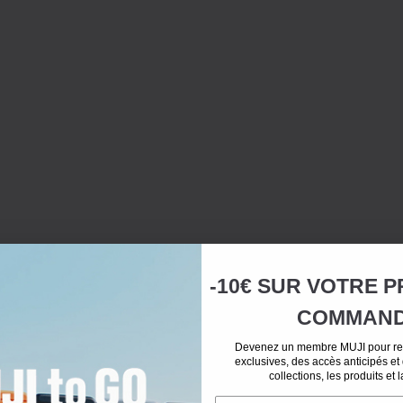
-10€ SUR
VOTRE
P
COMMAN
Devenez un membre MUJI pour rec
exclusives, des accès anticipés et
collections, les produits et 