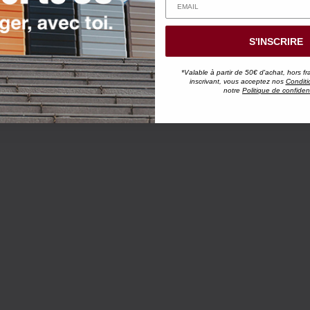
S'INSCRIRE
*Valable à partir de 50€ d'achat, hors fr
inscrivant, vous acceptez nos
Conditi
notre
Politique de confident