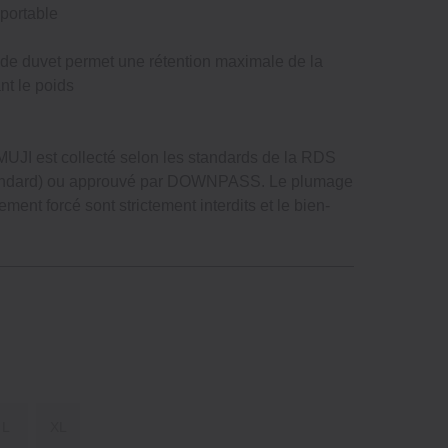
 portable
de duvet permet une rétention maximale de la
nt le poids
r MUJI est collecté selon les standards de la RDS
andard) ou approuvé par DOWNPASS. Le plumage
ement forcé sont strictement interdits et le bien‐
L
XL