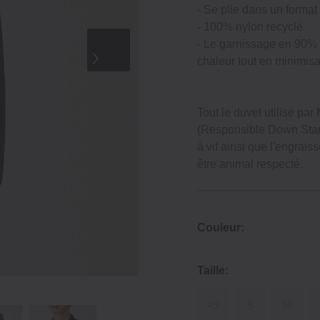
‐ Se plie dans un format
‐ 100% nylon recyclé
‐ Le garnissage en 90% 
chaleur tout en minimisa
Tout le duvet utilisé pa
(Responsible Down St
à vif ainsi que l'engraiss
être animal respecté.
Couleur:
Taille:
XS
S
M