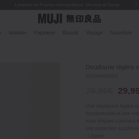
Livraison en France métropolitaine, Monaco et Corse
n
Mobilier
Papeterie
Beauté
Voyage
Nourriture
Doudoune légère s
4550584062803
79,95€
29,9
Une doudoune légère qui
fonctionnalité et une es
mais élégant s'avérera t
une protection suppléme
‐ Légère