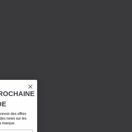
ROCHAINE
DE
evoir des offres
 des news sur les
la marque.