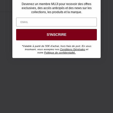
Devenez un membre MUJI pour recevoir des offres
exclusives, des accès anticipés et des news sur les
collections, les produits et la marque.
S'INSCRIRE
*Valable à partir de 50€ d'achat, hors frais de port. En vous
inscrivant, vous acceptez nos
Conditions Générales
et
notre
Politique de confidentialité.