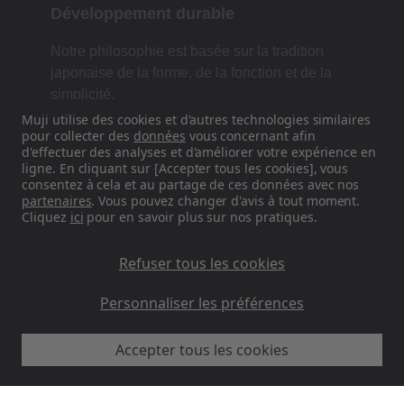
Développement durable
Notre philosophie est basée sur la tradition
japonaise de la forme, de la fonction et de la
simplicité.
Muji utilise des cookies et d'autres technologies similaires
pour collecter des
données
vous concernant afin
d'effectuer des analyses et d'améliorer votre expérience en
Retrouvez-nous sur les réseaux
ligne. En cliquant sur [Accepter tous les cookies], vous
consentez à cela et au partage de ces données avec nos
sociaux
partenaires
. Vous pouvez changer d'avis à tout moment.
Cliquez
ici
pour en savoir plus sur nos pratiques.
Instagram
Refuser tous les cookies
Personnaliser les préférences
Accepter tous les cookies
MUJI FR - Ryohin Keikaku Europe Ltd 2026