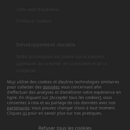
Sites web frauduleux
Politique cookies
Développement durable
Notre philosophie est basée sur la tradition
japonaise de la forme, de la fonction et de la
simplicité.
Muji utilise des cookies et d'autres technologies similaires
pour collecter des
données
vous concernant afin
d'effectuer des analyses et d'améliorer votre expérience en
Retrouvez-nous sur les réseaux
ligne. En cliquant sur [Accepter tous les cookies], vous
sociaux
consentez à cela et au partage de ces données avec nos
partenaires
. Vous pouvez changer d'avis à tout moment.
Cliquez
ici
pour en savoir plus sur nos pratiques.
Instagram
Refuser tous les cookies