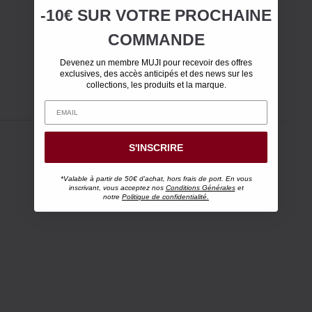
-10€ SUR
VOTRE
PROCHAINE
COMMANDE
Devenez un membre MUJI pour recevoir des offres
exclusives, des accès anticipés et des news sur les
collections, les produits et la marque.
S'INSCRIRE
*Valable à partir de 50€ d'achat, hors frais de port. En vous
inscrivant, vous acceptez nos
Conditions Générales
et
notre
Politique de confidentialité.