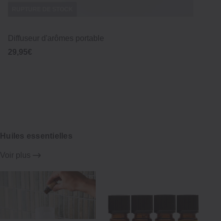
RUPTURE DE STOCK
RU
Diffuseur d'arômes portable
Pie
29,95€
10
5,0
Huiles essentielles
Voir plus