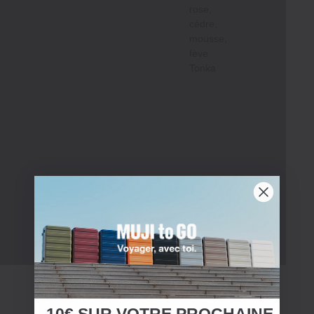
rose,
cèdre,
mousse,
fève
Tonka
-10€ SUR
VOTRE
PROCHAINE