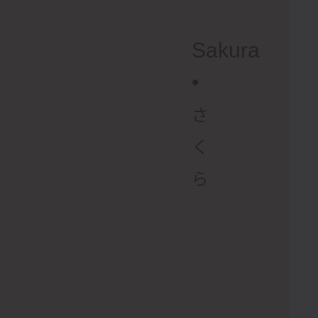
Sakura
•
さ
く
ら