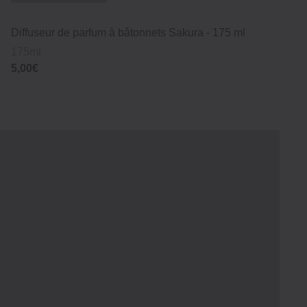
Diffuseur de parfum à bâtonnets Sakura ‐ 175 ml
Bou
Wa
175ml
14
5,00€