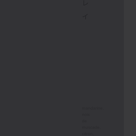
レ
イ
mandarine,
noix
de
muscade,
citron,