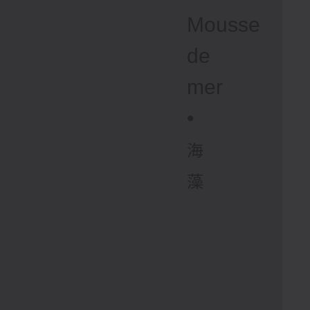
Mousse
de
mer
•
海
藻