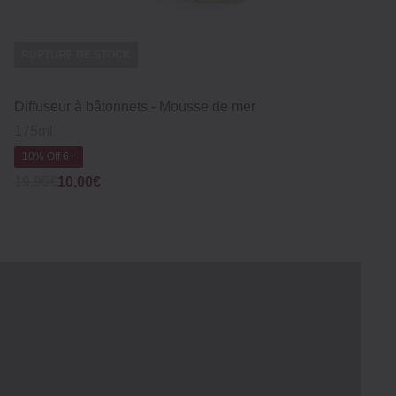
RUPTURE DE STOCK
RU
Diffuseur à bâtonnets ‐ Mousse de mer
Bou
175ml
10
10% Off 6+
Wa
12
Was
Now
19,95€
10,00€